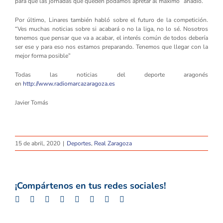
para que las jornadas que queden podamos apretar al máximo” añadió.
Por último, Linares también habló sobre el futuro de la competición.
“Ves muchas noticias sobre si acabará o no la liga, no lo sé. Nosotros
tenemos que pensar que va a acabar, el interés común de todos debería
ser ese y para eso nos estamos preparando. Tenemos que llegar con la
mejor forma posible”
Todas las noticias del deporte aragonés
en
http://www.radiomarcazaragoza.es
Javier Tomás
15 de abril, 2020
|
Deportes
,
Real Zaragoza
¡Compártenos en tus redes sociales!
Facebook
Twitter
LinkedIn
Whatsapp
Google+
Tumblr
Pinterest
Email