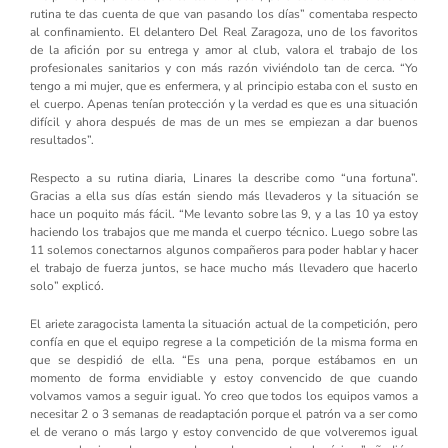
rutina te das cuenta de que van pasando los días” comentaba respecto
al confinamiento. El delantero Del Real Zaragoza, uno de los favoritos
de la afición por su entrega y amor al club, valora el trabajo de los
profesionales sanitarios y con más razón viviéndolo tan de cerca. “Yo
tengo a mi mujer, que es enfermera, y al principio estaba con el susto en
el cuerpo. Apenas tenían protección y la verdad es que es una situación
difícil y ahora después de mas de un mes se empiezan a dar buenos
resultados”.
Respecto a su rutina diaria, Linares la describe como “una fortuna”.
Gracias a ella sus días están siendo más llevaderos y la situación se
hace un poquito más fácil. “Me levanto sobre las 9, y a las 10 ya estoy
haciendo los trabajos que me manda el cuerpo técnico. Luego sobre las
11 solemos conectarnos algunos compañeros para poder hablar y hacer
el trabajo de fuerza juntos, se hace mucho más llevadero que hacerlo
solo” explicó.
El ariete zaragocista lamenta la situación actual de la competición, pero
confía en que el equipo regrese a la competición de la misma forma en
que se despidió de ella. “Es una pena, porque estábamos en un
momento de forma envidiable y estoy convencido de que cuando
volvamos vamos a seguir igual. Yo creo que todos los equipos vamos a
necesitar 2 o 3 semanas de readaptación porque el patrón va a ser como
el de verano o más largo y estoy convencido de que volveremos igual