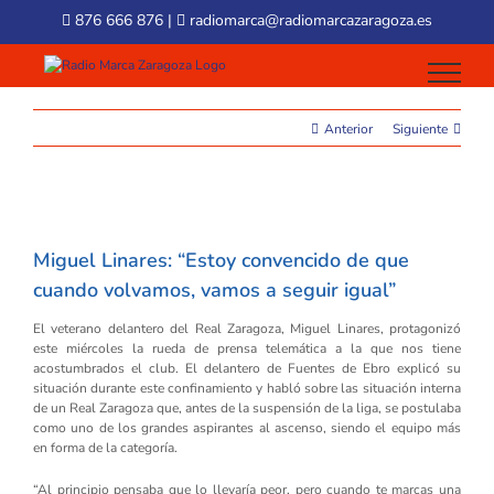
Skip
876 666 876
|
radiomarca@radiomarcazaragoza.es
to
content
Anterior
Siguiente
View
Larger
Miguel Linares: “Estoy convencido de que
Image
cuando volvamos, vamos a seguir igual”
El veterano delantero del Real Zaragoza, Miguel Linares, protagonizó
este miércoles la rueda de prensa telemática a la que nos tiene
acostumbrados el club. El delantero de Fuentes de Ebro explicó su
situación durante este confinamiento y habló sobre las situación interna
de un Real Zaragoza que, antes de la suspensión de la liga, se postulaba
como uno de los grandes aspirantes al ascenso, siendo el equipo más
en forma de la categoría.
“Al principio pensaba que lo llevaría peor, pero cuando te marcas una