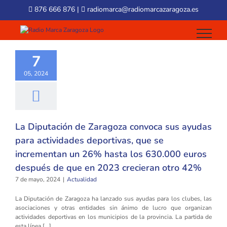
Skip
876 666 876
|
radiomarca@radiomarcazaragoza.es
to
content
7
05, 2024
La Diputación de Zaragoza convoca sus ayudas
para actividades deportivas, que se
incrementan un 26% hasta los 630.000 euros
después de que en 2023 crecieran otro 42%
7 de mayo, 2024
|
Actualidad
La Diputación de Zaragoza ha lanzado sus ayudas para los clubes, las
asociaciones y otras entidades sin ánimo de lucro que organizan
actividades deportivas en los municipios de la provincia. La partida de
esta línea [...]