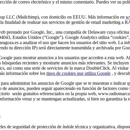
rección de correo electrónico y el mismo comentario. Puedes ver su poli
up LLC (Mailchimp), con domicilio en EEUU. Más información en
w
n la finalidad de realizar sus servicios de gestión de email mark
e web prestado por Google, Inc., una compañía de Delaware cuya oficina
043, Estados Unidos (“Google”). Google Analytics utiliza “cookies”, 
goza.es a analizar el uso que hacen los usuarios del sitio web. La in
do tu dirección IP) será directamente transmitida y archivada por Goo
Google para mostrar anuncios a los usuarios que acceden a esta web. Al
 búsquedas recientes y mostrarte anuncios más relevantes. Se incluyen e
 así como una serie de servicios de la marca DoubleClick. Al visitar 
más información sobre los
tipos de cookies que utiliza Google
, y descu
para administrar los anuncios de Google que se te muestran e indicar 
ipo de anuncios, pueden seguir apareciendo en función de factores como 
rectorio serán gratuitos referenciados en la propia web, www.radiomarca
formación veraz y se mantengan actualizadas, si bien no garantiza la 
a
es de seguridad de protección de índole técnica y organizativa, dispo