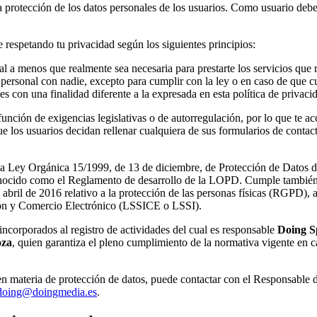
la protección de los datos personales de los usuarios. Como usuario deb
respetando tu privacidad según los siguientes principios:
a menos que realmente sea necesaria para prestarte los servicios que r
ersonal con nadie, excepto para cumplir con la ley o en caso de que cu
s con una finalidad diferente a la expresada en esta política de privaci
función de exigencias legislativas o de autorregulación, por lo que te a
e los usuarios decidan rellenar cualquiera de sus formularios de contac
 la Ley Orgánica 15/1999, de 13 de diciembre, de Protección de Datos 
onocido como el Reglamento de desarrollo de la LOPD. Cumple tambié
bril de 2016 relativo a la protección de las personas físicas (RGPD), 
ción y Comercio Electrónico (LSSICE o LSSI).
incorporados al registro de actividades del cual es responsable
Doing S
oza
, quien garantiza el pleno cumplimiento de la normativa vigente en
 en materia de protección de datos, puede contactar con el Responsable
doing@doingmedia.es
.