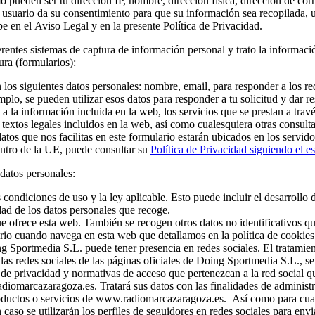
o pueden ser tu dirección IP, nombre, dirección física, dirección de cor
el usuario da su consentimiento para que su información sea recopilada, 
 en el Aviso Legal y en la presente Política de Privacidad.
erentes sistemas de captura de información personal y trato la informaci
ura (formularios):
n los siguientes datos personales: nombre, email, para responder a los r
o, se pueden utilizar esos datos para responder a tu solicitud y dar re
 a la información incluida en la web, los servicios que se prestan a travé
s textos legales incluidos en la web, así como cualesquiera otras consult
datos que nos facilitas en este formulario estarán ubicados en los serv
ntro de la UE, puede consultar su
Política de Privacidad siguiendo el es
 datos personales:
 condiciones de uso y la ley aplicable. Esto puede incluir el desarroll
dad de los datos personales que recoge.
ue ofrece esta web. También se recogen otros datos no identificativos 
rio cuando navega en esta web que detallamos en la política de cookies
ng Sportmedia S.L. puede tener presencia en redes sociales. El tratamien
as redes sociales de las páginas oficiales de Doing Sportmedia S.L., se
s de privacidad y normativas de acceso que pertenezcan a la red social 
iomarcazaragoza.es. Tratará sus datos con las finalidades de administr
roductos o servicios de www.radiomarcazaragoza.es. Así como para cualq
 caso se utilizarán los perfiles de seguidores en redes sociales para env