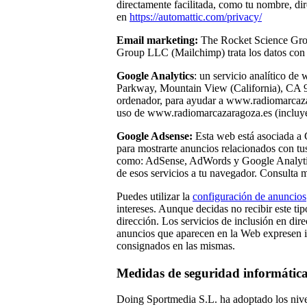
directamente facilitada, como tu nombre, di
en
https://automattic.com/privacy/
Email marketing:
The Rocket Science Gro
Group LLC (Mailchimp) trata los datos co
Google Analytics
: un servicio analítico d
Parkway, Mountain View (California), CA 94
ordenador, para ayudar a www.radiomarcazara
uso de www.radiomarcazaragoza.es (incluyen
Google Adsense:
Esta web está asociada a 
para mostrarte anuncios relacionados con tus
como: AdSense, AdWords y Google Analytics,
de esos servicios a tu navegador. Consulta 
Puedes utilizar la
configuración de anuncios
intereses. Aunque decidas no recibir este t
dirección. Los servicios de inclusión en di
anuncios que aparecen en la Web expresen in
consignados en las mismas.
Medidas de seguridad informátic
Doing Sportmedia S.L. ha adoptado los nivel