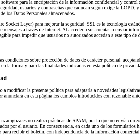
 software para la encriptación de la información confidencial y control 
e seguridad, usuarios y contraseñas que caducan según exige la LOPD, y o
o de los Datos Personales almacenados.
ure Socket Layer) para mejorar la seguridad. SSL es la tecnología estánda
e mensajes a través de Internet. Al acceder a sus cuentas o enviar infor
legible para impedir que usuarios no autorizados accedan a este tipo de d
as condiciones sobre protección de datos de carácter personal, aceptand
 la forma y para las finalidades indicadas en esta política de privacid
dad
 a modificar la presente política para adaptarla a novedades legislativas
dor anunciará en esta página los cambios introducidos con razonable ante
ragoza.es no realiza prácticas de SPAM, por lo que no envía correos
ados por el usuario. En consecuencia, en cada uno de los formularios ha
 para recibir el boletín, con independencia de la información comercial