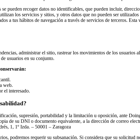
 pueden recoger datos no identificables, que pueden incluir, direccio
lizan los servicios y sitios, y otros datos que no pueden ser utilizados p
ados a tus hábitos de navegación a través de servicios de terceros. Esta w
dencias, administrar el sitio, rastrear los movimientos de los usuarios al
de usuarios en su conjunto.
conservarán:
antil.
ra web.
r el interesado.
nsabilidad?
tificación, supresión, portabilidad y la limitación u oposición, ante Do
opia de su DNI o documento equivalente, a la dirección de correo elec
drés, 1, 1º Izda. – 50001 – Zaragoza
sarios, podremos requerir su subsanación. Si considera que su solicitud 