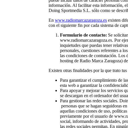
puede incluir datos de carácter personal com
información. Al facilitar esta información, 
Doing Sportmedia S.L. sólo como se describe
En
www.radiomarcazaragoza.es
existen dif
con el siguiente fin por cada sistema de capt
Formulario de contacto:
Se solicita
www.radiomarcazaragoza.es. Por ejempl
inquietudes que puedas tener relativas
personales, cuestiones referentes a lo
las condiciones de contratación. Los 
hosting de Radio Marca Zaragoza) de
Existen otras finalidades por la que trato tus
Para garantizar el cumplimiento de las
esta web a garantizar la confidenciali
Para apoyar y mejorar los servicios q
se descargan en el ordenador del usua
Para gestionar las redes sociales. Doi
personas que se hagan seguidoras en l
aquellas condiciones de uso, política
previamente por el usuario de www.rad
social, informando de actividades, p
las redes sociales permitan. En ningún