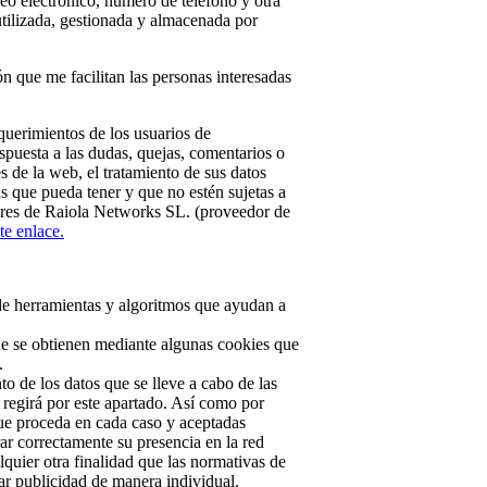
reo electrónico, número de teléfono y otra
utilizada, gestionada y almacenada por
ón que me facilitan las personas interesadas
equerimientos de los usuarios de
spuesta a las dudas, quejas, comentarios o
s de la web, el tratamiento de sus datos
as que pueda tener y que no estén sujetas a
idores de Raiola Networks SL. (proveedor de
te enlace.
o de herramientas y algoritmos que ayudan a
que se obtienen mediante algunas cookies que
.
to de los datos que se lleve a cabo de las
 regirá por este apartado. Así como por
que proceda en cada caso y aceptadas
ar correctamente su presencia en la red
uier otra finalidad que las normativas de
iar publicidad de manera individual.