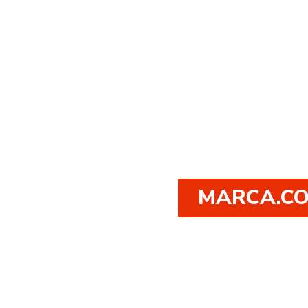
Toda la
actualida
del Real
Zaragoza
en
MARCA.C