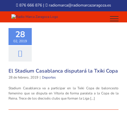
Skip
876 666 876
|
radiomarca@radiomarcazaragoza.es
to
content
28
02, 2019
El Stadium Casablanca disputará la Txiki Copa
28 de febrero, 2019
|
Deportes
Stadium Casablanca va a participar en la Txiki Copa de baloncesto
femenino que se disputa en Vitoria de forma paralela a la Copa de la
Reina. Trece de los dieciséis clubs que forman la Liga [...]