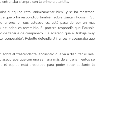
 entrenaba siempre con la primera plantilla.
mica el equipo está “anímicamente bien” y se ha mostrado
. El arquero ha respondido también sobre Gäetan Poussin. Su
os errores en sus actuaciones, está pasando por un mal
situación es reversible. El portero respondía que Poussin
o” de tenerle de compañero. Ha aclarado que él trabaja muy
te recuperable”. Rebollo defendía al francés y aseguraba que
o sobre el trascendental encuentro que va a disputar el Real
tero aseguraba que con una semana más de entrenamientos se
ue el equipo está preparado para poder sacar adelante la