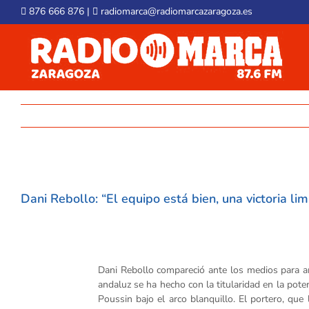
Skip
876 666 876
|
radiomarca@radiomarcazaragoza.es
to
content
View
Larger
Dani Rebollo: “El equipo está bien, una victoria lim
Image
Dani Rebollo compareció ante los medios para ana
andaluz se ha hecho con la titularidad en la poter
Poussin bajo el arco blanquillo. El portero, qu