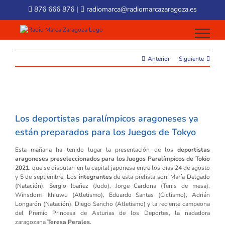
Skip
876 666 876
|
radiomarca@radiomarcazaragoza.es
to
content
Anterior
Siguiente
View
Larger
Los deportistas paralímpicos aragoneses ya
Image
están preparados para los Juegos de Tokyo
Esta mañana ha tenido lugar la presentación de los
deportistas
aragoneses preseleccionados para los Juegos Paralímpicos de Tokio
2021
, que se disputan en la capital japonesa entre los días 24 de agosto
y 5 de septiembre. Los
integrantes
de esta prelista son: María Delgado
(Natación), Sergio Ibañez (Judo), Jorge Cardona (Tenis de mesa),
Winsdom Ikhiuwu (Atletismo), Eduardo Santas (Ciclismo), Adrián
Longarón (Natación), Diego Sancho (Atletismo) y la reciente campeona
del Premio Princesa de Asturias de los Deportes, la nadadora
zaragozana
Teresa Perales
.