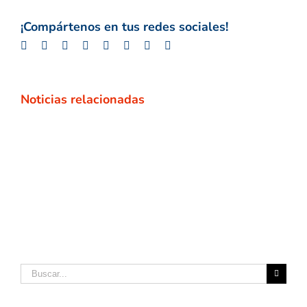
¡Compártenos en tus redes sociales!
Facebook
Twitter
LinkedIn
Whatsapp
Google+
Tumblr
Pinterest
Email
Noticias relacionadas
Buscar