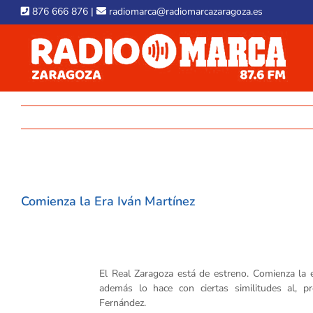
Skip
876 666 876
|
radiomarca@radiomarcazaragoza.es
to
content
View
Larger
Comienza la Era Iván Martínez
Image
El Real Zaragoza está de estreno. Comienza la e
además lo hace con ciertas similitudes al, p
Fernández.