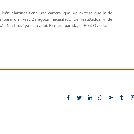
 Iván Martínez tiene una carrera igual de exitosa que la de
le para un Real Zaragoza necesitado de resultados y de
 Iván Martínez’ ya está aquí. Primera parada, el Real Oviedo.
Facebook
Twitter
LinkedIn
Whatsapp
Google+
Tumb