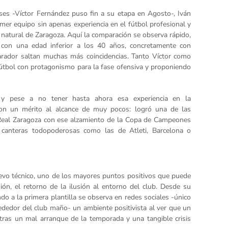
ses -Víctor Fernández puso fin a su etapa en Agosto-, Iván
er equipo sin apenas experiencia en el fútbol profesional y
natural de Zaragoza. Aquí la comparación se observa rápido,
e con una edad inferior a los 40 años, concretamente con
rador saltan muchas más coincidencias. Tanto Víctor como
útbol con protagonismo para la fase ofensiva y proponiendo
y pese a no tener hasta ahora esa experiencia en la
a con un mérito al alcance de muy pocos: logró una de las
l Real Zaragoza con ese alzamiento de la Copa de Campeones
canteras todopoderosas como las de Atleti, Barcelona o
 nuevo técnico, uno de los mayores puntos positivos que puede
ión, el retorno de la ilusión al entorno del club. Desde su
ndo a la primera plantilla se observa en redes sociales -único
ededor del club maño- un ambiente positivista al ver que un
tras un mal arranque de la temporada y una tangible crisis