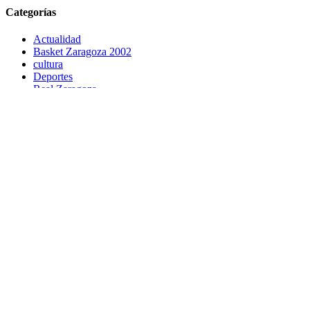
Categorías
Actualidad
Basket Zaragoza 2002
cultura
Deportes
Real Zaragoza
Sin categoría
Find us on Facebook
Find us on Facebook
Escríbenos