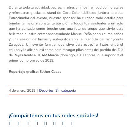
Durante toda la actividad, padres, madres y niños han podido hidratarse
y refrescarse gracias al stand de Coca-Cola habilitado junto a la pista.
Patrocinador del evento, nuestro sponsor ha cuidado todo detalle para
brindar la mejor y constante atención a todos los asistentes a un acto
que ha contado como broche con una foto de grupo que sirvió para
felicitar a nuestro entrenador ayudante Manuel Peña por su cumpleaños
y una sesión de firmas y autógrafos con la plantilla de Tecnyconta
Zaragoza. Un evento familiar que sirve para estrechar lazos entre el
equipo y la afición, así como para recargar pilas antes del partido del Día
de Reyes frente a UCAM Murcia (domingo, 18.00 horas) que supondrá el
primer compromiso de 2019.
Reportaje gráfico: Esther Casas
4 de enero, 2019
|
Deportes
,
Sin categoría
¡Compártenos en tus redes sociales!
Facebook
Twitter
LinkedIn
Whatsapp
Google+
Tumblr
Pinterest
Email