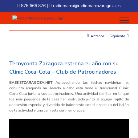
Skip
876 666 876
|
radiomarca@radiomarcazaragoza.es
to
content
Anterior
Siguiente
Tecnyconta Zaragoza estrena el año con su
Clínic Coca-Cola – Club de Patrocinadores
BASKETZARAGOZA.NET
Aprovechando las fechas navideñas, el
conjunto aragonés ha llevado a cabo esta tarde el tradicional Clínic
Coca-Cola junto a sus patrocinadores. Una actividad familiar en la que
los más pequeños de la casa han disfrutado junto al equipo rojillo de
una sesión especial y divertida de baloncesto con el obsequio del balón
de la actividad y una camiseta conmemorativa.