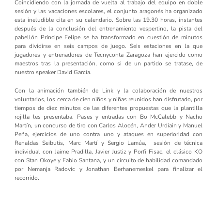
Coincidiendo con la jornada de vuelta al trabajo del equipo en doble
sesión y las vacaciones escolares, el conjunto aragonés ha organizado
esta ineludible cita en su calendario. Sobre las 19.30 horas, instantes
después de la conclusión del entrenamiento vespertino, la pista del
pabellón Príncipe Felipe se ha transformado en cuestión de minutos
para dividirse en seis campos de juego. Seis estaciones en la que
jugadores y entrenadores de Tecnyconta Zaragoza han ejercido como
maestros tras la presentación, como si de un partido se tratase, de
nuestro speaker David García.
Con la animación también de Link y la colaboración de nuestros
voluntarios, los cerca de cien niños y niñas reunidos han disfrutado, por
tiempos de diez minutos de las diferentes propuestas que la plantilla
rojilla les presentaba. Pases y entradas con Bo McCalebb y Nacho
Martín, un concurso de tiro con Carlos Alocén, Ander Urdiain y Manuel
Peña, ejercicios de uno contra uno y ataques en superioridad con
Renaldas Seibutis, Marc Martí y Sergio Lamúa, sesión de técnica
individual con Jaime Pradilla, Javier Justiz y Porfi Fisac, el clásico KO
con Stan Okoye y Fabio Santana, y un circuito de habilidad comandado
por Nemanja Radovic y Jonathan Berhanemeskel para finalizar el
recorrido.