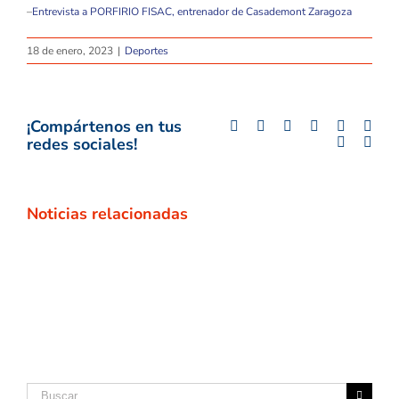
–
Entrevista a PORFIRIO FISAC, entrenador de Casademont Zaragoza
18 de enero, 2023
|
Deportes
¡Compártenos en tus
Facebook
Twitter
LinkedIn
Whatsapp
Google+
Tumb
redes sociales!
Pinterest
Emai
Noticias relacionadas
Buscar