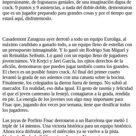
impresionante, de fogonazos geniales, de una imaginación digna de
crack. 9 puntos y 9 asistencias, a nada del
doble-doble
, demostraron
que es un jugador preparado para grandes cosas y por el tiempo que
estará aquí,
disfrutemoslo
.
Casademont
Zaragoza ayer derrotó a todo un equipo
Euroliga
, al
máximo candidato a ganarlo todo, a un equipo lleno de estrellas con
un presupuesto inimaginable. Y lo ganó sin Rodrigo San Miguel y
sin
Reinaldas
Seibutis
. Lo ganó con un equipo lleno de jugadores
jovencisimos
.
Vit
Krejci
y Javi García, los ojitos derechos de la
afición, demostraron que pueden jugar también contra los grandes.
El checo es un posible futuro crack. Al final del primer cuarto
levantó la grada de sus asientos con una canasta sobre la bocina.
Finalmente, los colegiados la dieron fuera de tiempo. No subió al
marcador. En realidad, eso daba igual. El gesto de
rasmia
y felicidad
el que el joven canterano la festejó, contagiaron a la grada, rendida
en pie. La energía de los
jovenes
son algo muy importante para
Fisac
que, jugando dos veces por semana, tiene que dosificar todos
los jugadores.
Las joyas de Porfirio
Fisac
derrotaron a un Barcelona que metió 1
triple de 14 intentos. Una victoria histórica para un equipo histórico.
Ahora toca disfrutar, pero el miércoles ya se vuelve a la pista.