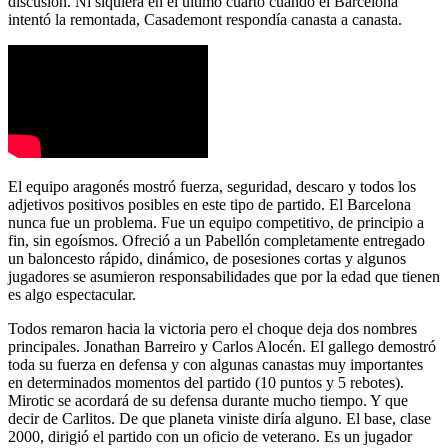
discusión. Ni siquiera en el último cuarto cuando el Barcelona
intentó la remontada,
Casademont
respondía canasta a canasta.
El equipo aragonés mostró fuerza, seguridad, descaro y todos los
adjetivos positivos posibles en este tipo de partido. El Barcelona
nunca fue un problema. Fue un equipo competitivo, de principio a
fin, sin egoísmos. Ofreció a un Pabellón completamente entregado
un baloncesto rápido, dinámico, de posesiones cortas y algunos
jugadores se asumieron responsabilidades que por la edad que tienen
es algo espectacular.
Todos remaron hacia la victoria pero el choque deja dos nombres
principales. Jonathan
Barreiro
y Carlos
Alocén
. El gallego demostró
toda su fuerza en defensa y con algunas canastas muy importantes
en determinados momentos del partido (10 puntos y 5 rebotes).
Mirotic
se acordará de su defensa durante mucho tiempo. Y que
decir de
Carlitos
. De que planeta viniste diría alguno. El base, clase
2000, dirigió el partido con un oficio de veterano. Es un jugador