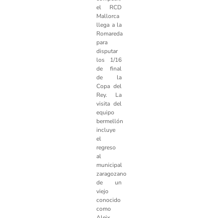
el RCD
Mallorca
llega a la
Romareda
para
disputar
los 1/16
de final
de la
Copa del
Rey. La
visita del
equipo
bermellón
incluye
el
regreso
al
municipal
zaragozano
de un
viejo
conocido
como
Aleix