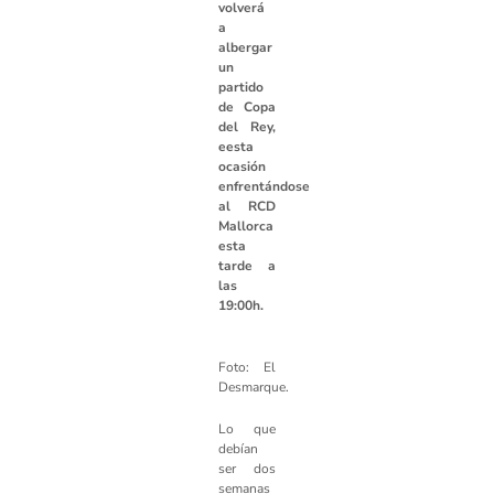
volverá
a
albergar
un
partido
de Copa
del Rey,
eesta
ocasión
enfrentándose
al RCD
Mallorca
esta
tarde a
las
19:00h.
Foto: El
Desmarque.
Lo que
debían
ser dos
semanas