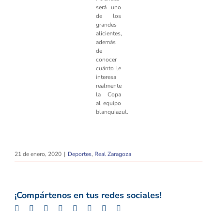
será uno
de los
grandes
alicientes,
además
de
conocer
cuánto le
interesa
realmente
la Copa
al equipo
blanquiazul.
21 de enero, 2020
|
Deportes
,
Real Zaragoza
¡Compártenos en tus redes sociales!
Facebook
Twitter
LinkedIn
Whatsapp
Google+
Tumblr
Pinterest
Email