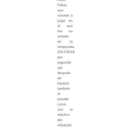
Febas,
que
volverá a
jugar en
el que
fue su
estadio
en la
temporada
2017/2018
por
segunda
vez
después
de
hacerlo
también
el
pasado
curso
con la
elástica
del
Albacete.