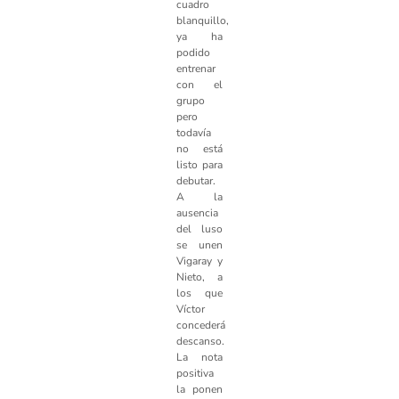
cuadro
blanquillo,
ya ha
podido
entrenar
con el
grupo
pero
todavía
no está
listo para
debutar.
A la
ausencia
del luso
se unen
Vigaray y
Nieto, a
los que
Víctor
concederá
descanso.
La nota
positiva
la ponen