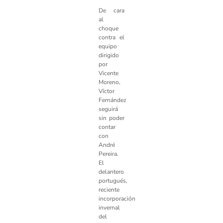
De cara
al
choque
contra el
equipo
dirigido
por
Vicente
Moreno,
Víctor
Fernández
seguirá
sin poder
contar
con
André
Pereira.
El
delantero
portugués,
reciente
incorporación
invernal
del