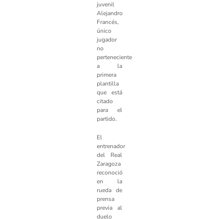
juvenil
Alejandro
Francés,
único
jugador
no
perteneciente
a la
primera
plantilla
que está
citado
para el
partido.
El
entrenador
del Real
Zaragoza
reconoció
en la
rueda de
prensa
previa al
duelo