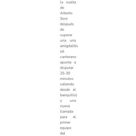
la vuelta
de
Alberto
Soro
después
de
superar
una una
amigdalitis
(el
canterano
apunta a
disputar
25-30
minutos
saliendo
desde el
banquillo)
y una
nueva
llamada
para el
primer
equipo
del