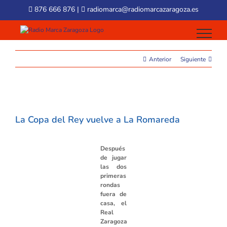
Skip
876 666 876
|
radiomarca@radiomarcazaragoza.es
to
content
Anterior
Siguiente
View
Larger
La Copa del Rey vuelve a La Romareda
Image
Después
de jugar
las dos
primeras
rondas
fuera de
casa, el
Real
Zaragoza