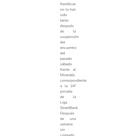
frenéticas
no lo han
sido
tanto
después
de la
suspensión
del
encuentro
del
pasado
sábado
frente al
Mirandés
correspondiente
a la 24ª
jornada
de la
Liga
SmartBank.
Después
de una
semana
sin
competir,