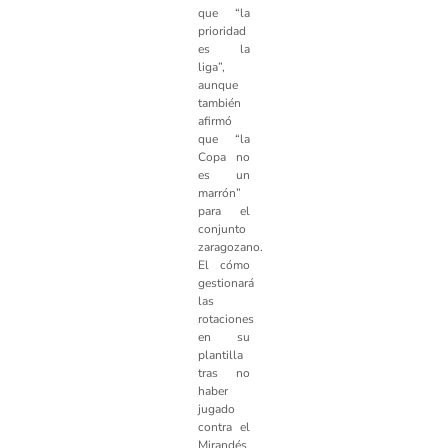
que “la
prioridad
es la
liga”,
aunque
también
afirmó
que “la
Copa no
es un
marrón”
para el
conjunto
zaragozano.
El cómo
gestionará
las
rotaciones
en su
plantilla
tras no
haber
jugado
contra el
Mirandés