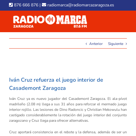
Skip
876 666 876
|
radiomarca@radiomarcazaragoza.es
to
content
Anterior
Siguiente
View
Larger
Iván Cruz refuerza el juego interior de
Image
Casademont Zaragoza
Iván Cruz ya es nuevo jugador del Casademont Zaragoza. El ala-pívot
madrileño (2.08 m) llega a sus 31 años para reforzar el mermado juego
interior rojillo. Las lesiones de Dino Radoncic y Christian Mekowulu han
castigado considerablemente la rotación del juego interior del conjunto
zaragozano y Cruz llega para ofrecer alternativas.
Cruz aportará consistencia en el rebote y la defensa, además de ser un