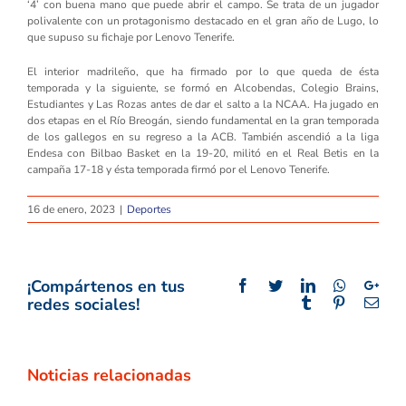
‘4’ con buena mano que puede abrir el campo. Se trata de un jugador
polivalente con un protagonismo destacado en el gran año de Lugo, lo
que supuso su fichaje por Lenovo Tenerife.
El interior madrileño, que ha firmado por lo que queda de ésta
temporada y la siguiente, se formó en Alcobendas, Colegio Brains,
Estudiantes y Las Rozas antes de dar el salto a la NCAA. Ha jugado en
dos etapas en el Río Breogán, siendo fundamental en la gran temporada
de los gallegos en su regreso a la ACB. También ascendió a la liga
Endesa con Bilbao Basket en la 19-20, militó en el Real Betis en la
campaña 17-18 y ésta temporada firmó por el Lenovo Tenerife.
16 de enero, 2023
|
Deportes
¡Compártenos en tus
Facebook
Twitter
LinkedIn
Whatsapp
Goo
redes sociales!
Tumblr
Pinterest
Emai
Noticias relacionadas