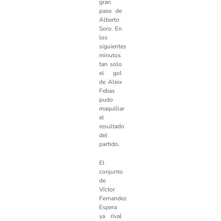
gran
pase de
Alberto
Soro. En
los
siguientes
minutos
tan solo
el gol
de Aleix
Febas
pudo
maquillar
el
resultado
del
partido.
El
conjunto
de
Víctor
Fernandez
Espera
ya rival