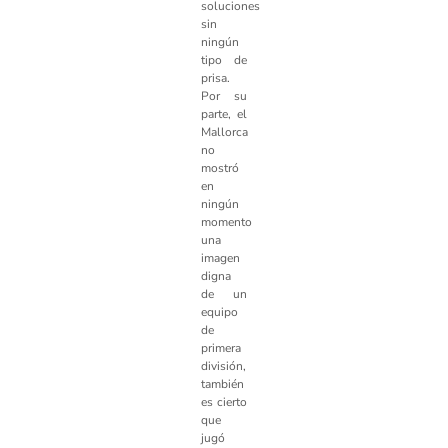
soluciones
sin
ningún
tipo de
prisa.
Por su
parte, el
Mallorca
no
mostró
en
ningún
momento
una
imagen
digna
de un
equipo
de
primera
división,
también
es cierto
que
jugó