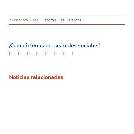
22 de enero, 2020
|
Deportes
,
Real Zaragoza
¡Compártenos en tus redes sociales!
Facebook
Twitter
LinkedIn
Whatsapp
Google+
Tumblr
Pinterest
Email
Noticias relacionadas