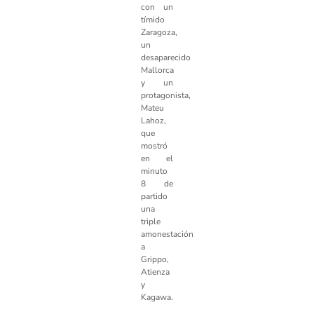
con un
tímido
Zaragoza,
un
desaparecido
Mallorca
y un
protagonista,
Mateu
Lahoz,
que
mostró
en el
minuto
8 de
partido
una
triple
amonestación
a
Grippo,
Atienza
y
Kagawa.