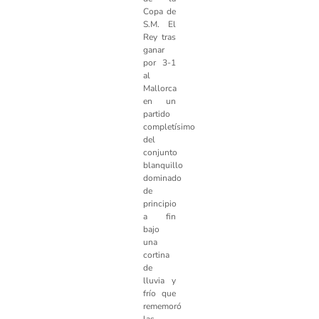
Copa de
S.M. El
Rey tras
ganar
por 3-1
al
Mallorca
en un
partido
completísimo
del
conjunto
blanquillo
dominado
de
principio
a fin
bajo
una
cortina
de
lluvia y
frío que
rememoró