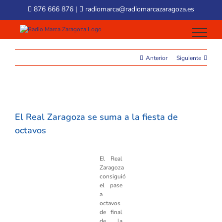
Skip
876 666 876
|
radiomarca@radiomarcazaragoza.es
to
content
Anterior
Siguiente
View
Larger
El Real Zaragoza se suma a la fiesta de
Image
octavos
El Real
Zaragoza
consiguió
el pase
a
octavos
de final
de la