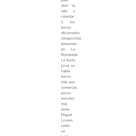
para
abrir la
lata y
calentar
a los
pocos
aficionados
zaragocistas
presentes
en La
Romareda.
La fiesta
local no
había
hecho
más que
comenzar,
pocos
minutos
más
tarde,
Miguel
Linares
cedió
un