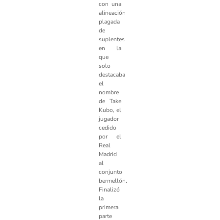
con una
alineación
plagada
de
suplentes
en la
que
solo
destacaba
el
nombre
de Take
Kubo, el
jugador
cedido
por el
Real
Madrid
al
conjunto
bermellón.
Finalizó
la
primera
parte