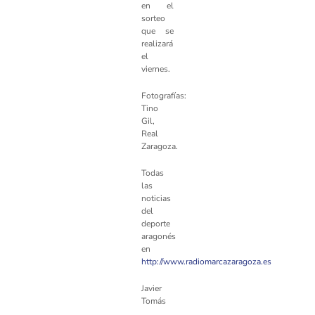
en el
sorteo
que se
realizará
el
viernes.
Fotografías:
Tino
Gil,
Real
Zaragoza.
Todas
las
noticias
del
deporte
aragonés
en
http://www.radiomarcazaragoza.es
Javier
Tomás