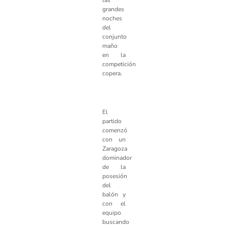
las
grandes
noches
del
conjunto
maño
en la
competición
copera.
El
partido
comenzó
con un
Zaragoza
dominador
de la
posesión
del
balón y
con el
equipo
buscando