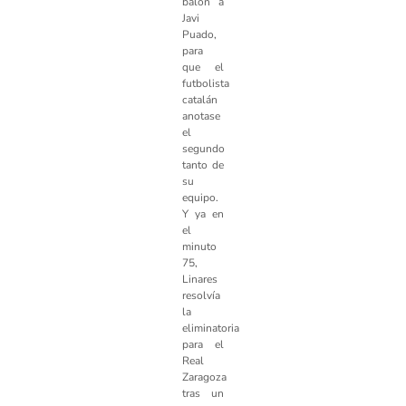
balón a
Javi
Puado,
para
que el
futbolista
catalán
anotase
el
segundo
tanto de
su
equipo.
Y ya en
el
minuto
75,
Linares
resolvía
la
eliminatoria
para el
Real
Zaragoza
tras un