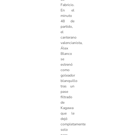
Fabricio.
En el
minuto
48 de
partido,
el
canterano
valencianista,
Álex
Blanco
se
estrenó
como
goleador
blanquillo
tras un
pase
filtrado
de
Kagawa
que le
dejó
completamente
solo