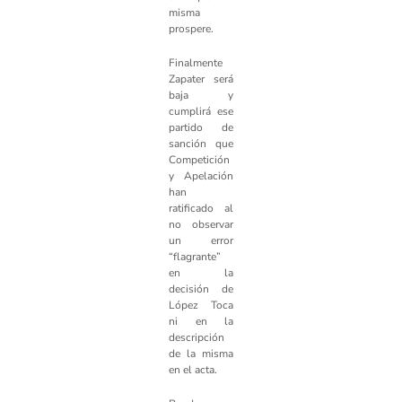
misma
prospere.
Finalmente
Zapater será
baja y
cumplirá ese
partido de
sanción que
Competición
y Apelación
han
ratificado al
no observar
un error
“flagrante”
en la
decisión de
López Toca
ni en la
descripción
de la misma
en el acta.