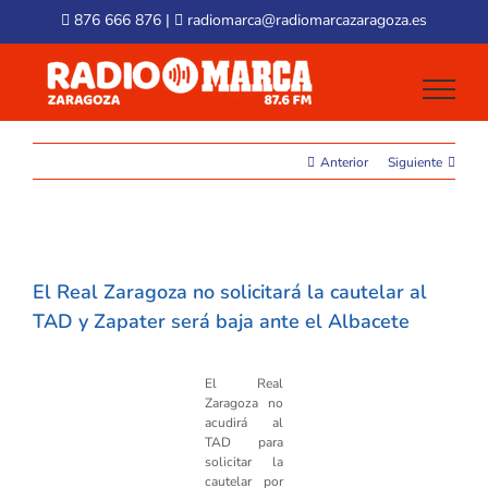
Skip
876 666 876
|
radiomarca@radiomarcazaragoza.es
to
content
Anterior
Siguiente
View
Larger
El Real Zaragoza no solicitará la cautelar al
Image
TAD y Zapater será baja ante el Albacete
El Real
Zaragoza no
acudirá al
TAD para
solicitar la
cautelar por