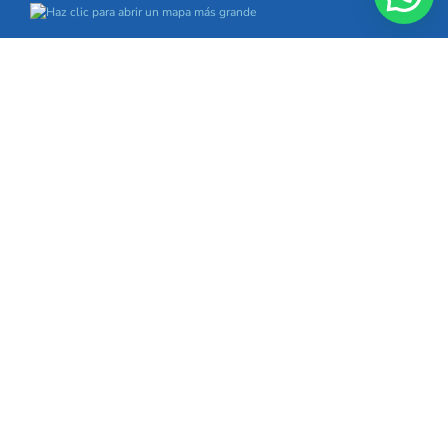
ENLACES DE INTERES
Marca.com
Podcast Canal Ivoox
Radio Marca
Descargate nuestra app
NUESTROS ENLACES
ÚLTIMO PODCAST DE RADIO
MARCA EN IVOOX