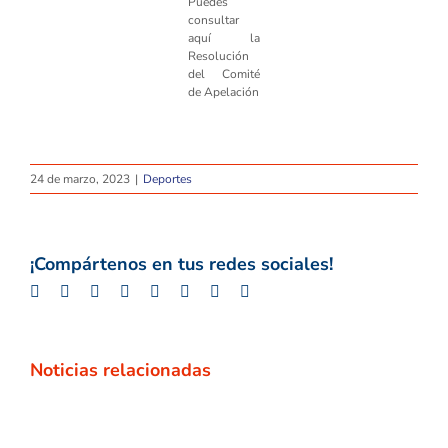
Puedes
consultar
aquí la
Resolución
del Comité
de Apelación
24 de marzo, 2023
|
Deportes
¡Compártenos en tus redes sociales!
Facebook
Twitter
LinkedIn
Whatsapp
Google+
Tumblr
Pinterest
Email
Noticias relacionadas