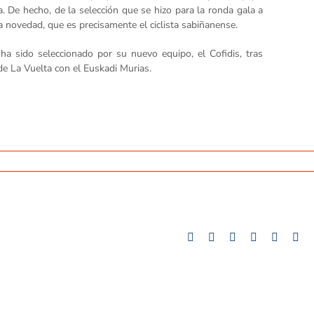
a. De hecho, de la selección que se hizo para la ronda gala a
na novedad, que es precisamente el ciclista sabiñanense.
 ha sido seleccionado por su nuevo equipo, el Cofidis, tras
de La Vuelta con el Euskadi Murias.
Facebook
Twitter
LinkedIn
Whatsapp
Google
Tu