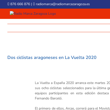
Skip
876 666 876
|
radiomarca@radiomarcazaragoza.es
to
content
View
Larger
Dos ciclistas aragoneses en La Vuelta 2020
Image
La Vuelta a España 2020 arranca este martes 20
sus ocho ciclistas seleccionados para la última gr
equipos participantes en esta edición destaca
Fernando Barceló.
El primero de ellos, Arcas, correrá para el Movi