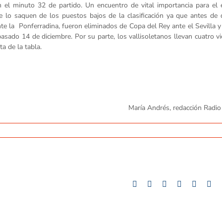
n el minuto 32 de partido. Un encuentro de vital importancia para el 
 lo saquen de los puestos bajos de la clasificación ya que antes de 
nte la Ponferradina, fueron eliminados de Copa del Rey ante el Sevilla y
asado 14 de diciembre. Por su parte, los vallisoletanos llevan cuatro vi
a de la tabla.
María Andrés, redacción Radi
Facebook
Twitter
LinkedIn
Whatsapp
Google
Tu