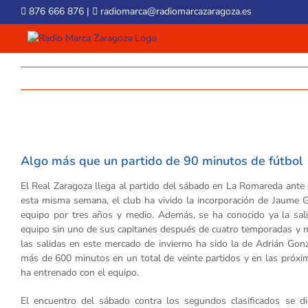
Skip
876 666 876
|
radiomarca@radiomarcazaragoza.es
to
content
View
Larger
Algo más que un partido de 90 minutos de fútbol
Image
El Real Zaragoza llega al partido del sábado en La Romareda ante 
esta misma semana, el club ha vivido la incorporación de Jaume 
equipo por tres años y medio. Además, se ha conocido ya la sali
equipo sin uno de sus capitanes después de cuatro temporadas y me
las salidas en este mercado de invierno ha sido la de Adrián Gon
más de 600 minutos en un total de veinte partidos y en las próx
ha entrenado con el equipo.
El encuentro del sábado contra los segundos clasificados se di