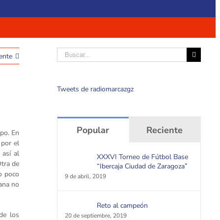
Buscar
ente
Tweets de radiomarcazgz
Popular
Reciente
mpo. En
por el
así al
XXXVI Torneo de Fútbol Base
Otra de
“Ibercaja Ciudad de Zaragoza”
do poco
9 de abril, 2019
ana no
Reto al campeón
de los
20 de septiembre, 2019