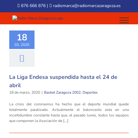
Skip
876 666 876
|
radiomarca@radiomarcazaragoza.es
to
content
18
03, 2020
La Liga Endesa suspendida hasta el 24 de
abril
18 de marzo, 2020
|
Basket Zaragoza 2002
,
Deportes
La crisis del coronavirus ha hecho que el deporte mundial quede
totalmente paralizado. Actualmente el baloncesto esta en una
incertidumbre constante hasta que, el pasado lunes, todos los equipos
que componen la Asociación de [...]