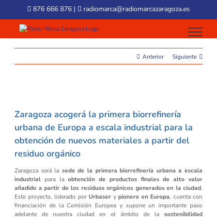
Skip
876 666 876
|
radiomarca@radiomarcazaragoza.es
to
content
Anterior
Siguiente
View
Larger
Zaragoza acogerá la primera biorrefinería
Image
urbana de Europa a escala industrial para la
obtención de nuevos materiales a partir del
residuo orgánico
Zaragoza será la
sede de la primera biorrefinería urbana a escala
industrial
para la
obtención de productos finales de alto valor
añadido a partir de los residuos orgánicos generados en la ciudad
.
Este proyecto, liderado por
Urbaser
y
pionero en Europa
, cuenta con
financiación de la Comisión Europea y supone un importante paso
adelante de nuestra ciudad en el ámbito de la
sostenibilidad