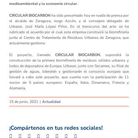
medioambiental y la economía circular
.
CIRCULAR BIOCARBON
ha sido presentado hoy en rueda de prensa por
el alcalde de Zaragoza, Jorge Azcón, y el consejero delegado de
Urbaser, José María López Piñol. En el transcurso del acto se ha
rubricado el acuerdo por el cual esta empresa construirá la biorrefinería
junto al Centro de Tratamiento de Residuos Urbanos de Zaragoza, que
actualmente gestiona.
El proyecto, llamado
CIRCULAR BIOCARBON
, supondrá la
construcción de la primera biorrefinería de residuos sólidos urbanos y
lodos de depuradora de Europa. Urbaser, junto con Socamex, su filial de
gestión de aguas, liderarán y gestionarán el consorcio europeo que
llevará a cabo este proyecto, que cuenta con la participación de 11
socios de 5 países europeos: España, Italia, Dinamarca, Francia y
Alemania.
15 de junio, 2021
|
Actualidad
¡Compártenos en tus redes sociales!
Facebook
Twitter
LinkedIn
Whatsapp
Google+
Tumblr
Pinterest
Email