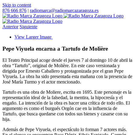
Skip to content
876 666 876
|
radiomarca@radiomarcazaragoza.es
Anterior
Siguiente
View Larger Image
Pepe Viyuela encarna a Tartufo de Molière
El Teatro Principal acoge desde el jueves 7 al domingo 10 de abril la
obra “Tartufo”, original de Molière. En este caso versionada y
dirigida por Ernesto Caballero y protagonizada por el gran Pepe
Viyuela. La obra ha sido presentada esta mañana con la presencia de
José María Turmo y el actor mencionado.
Tartufo es una obra de Moliere, escrita en 1695. Este personaje es la
representación ideal de la falsedad, la mentira, la hipocresía y el
engaño. La intención de la obra es hacer una crítica de todo ello. El
argumento es como el burgués Orgón cae en la influencia de
Tartufo, que busca quedarse con todos sus bienes y casarse con su
hija.
Además de Pepe Viyuela, el espectáculo lo forman 7 actores más.
En el elenco se encuentran Paco Déniz, Silvia Espigado, Germán