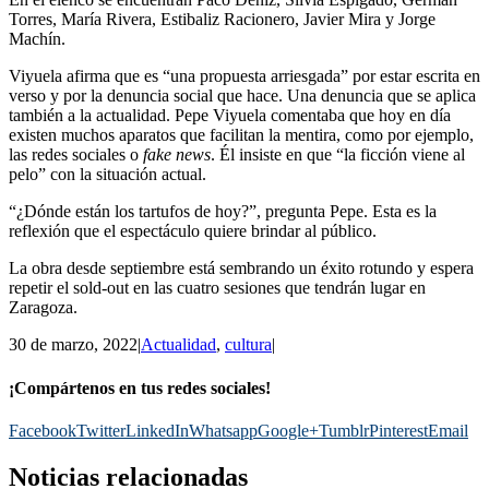
Torres, María Rivera, Estibaliz Racionero, Javier Mira y Jorge
Machín.
Viyuela afirma que es “una propuesta arriesgada” por estar escrita en
verso y por la denuncia social que hace. Una denuncia que se aplica
también a la actualidad. Pepe Viyuela comentaba que hoy en día
existen muchos aparatos que facilitan la mentira, como por ejemplo,
las redes sociales o
fake news
. Él insiste en que “la ficción viene al
pelo” con la situación actual.
“¿Dónde están los tartufos de hoy?”, pregunta Pepe. Esta es la
reflexión que el espectáculo quiere brindar al público.
La obra desde septiembre está sembrando un éxito rotundo y espera
repetir el sold-out en las cuatro sesiones que tendrán lugar en
Zaragoza.
30 de marzo, 2022
|
Actualidad
,
cultura
|
¡Compártenos en tus redes sociales!
Facebook
Twitter
LinkedIn
Whatsapp
Google+
Tumblr
Pinterest
Email
Noticias relacionadas