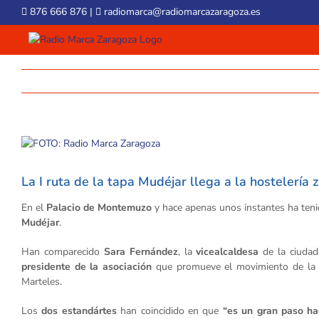
Skip
876 666 876
|
radiomarca@radiomarcazaragoza.es
to
content
View
Larger
Image
La I ruta de la tapa Mudéjar llega a la hostelería
En el
Palacio de Montemuzo
y hace apenas unos instantes ha teni
Mudéjar
.
Han comparecido
Sara Fernández
, la
vicealcaldesa
de la ciudad
presidente de la asociación
que promueve el movimiento de la 
Marteles.
Los
dos estandártes
han coincidido en que
“es un gran paso ha