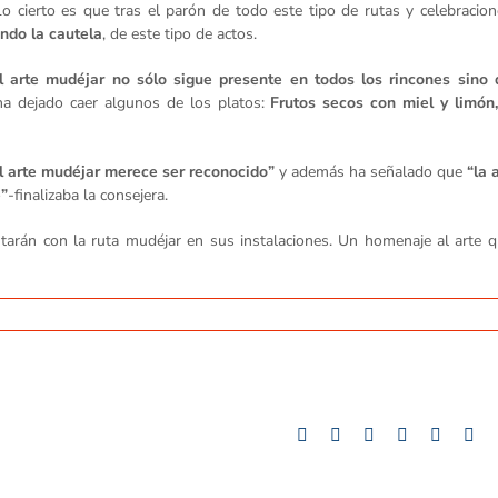
 cierto es que tras el parón de todo este tipo de rutas y celebracio
ndo la cautela
, de este tipo de actos.
l arte mudéjar no sólo sigue presente en todos los rincones sino 
a dejado caer algunos de los platos:
Frutos secos con miel y limón
l arte mudéjar merece ser reconocido”
y además ha señalado que
“la 
e”
-finalizaba la consejera.
arán con la ruta mudéjar en sus instalaciones. Un homenaje al arte q
Facebook
Twitter
LinkedIn
Whatsapp
Google
Tu