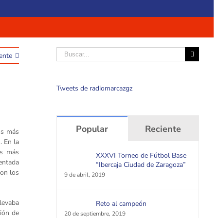
Buscar
ente
Tweets de radiomarcazgz
Popular
Reciente
ros más
. En la
es más
XXXVI Torneo de Fútbol Base
entada
“Ibercaja Ciudad de Zaragoza”
on los
9 de abril, 2019
levaba
Reto al campeón
ión de
20 de septiembre, 2019