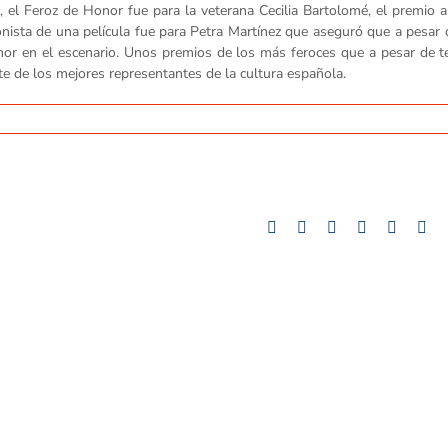
, el Feroz de Honor fue para la veterana Cecilia Bartolomé, el premio 
onista de una película fue para Petra Martínez que aseguró que a pesar
or en el escenario. Unos premios de los más feroces que a pesar de t
 de los mejores representantes de la cultura española.
Facebook
Twitter
LinkedIn
Whatsapp
Google
Tu