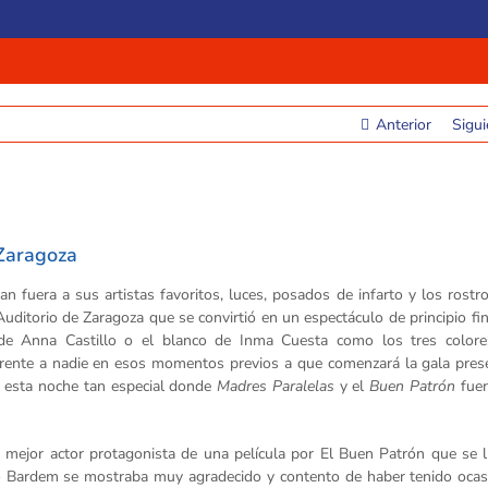
Anterior
Sigui
 Zaragoza
n fuera a sus artistas favoritos, luces, posados de infarto y los rost
uditorio de Zaragoza que se convirtió en un espectáculo de principio fin
 de Anna Castillo o el blanco de Inma Cuesta como los tres color
ferente a nadie en esos momentos previos a que comenzará la gala pres
 esta noche tan especial donde
Madres Paralelas
y el
Buen Patrón
fuer
 mejor actor protagonista de una película por El Buen Patrón que se l
io Bardem se mostraba muy agradecido y contento de haber tenido ocas