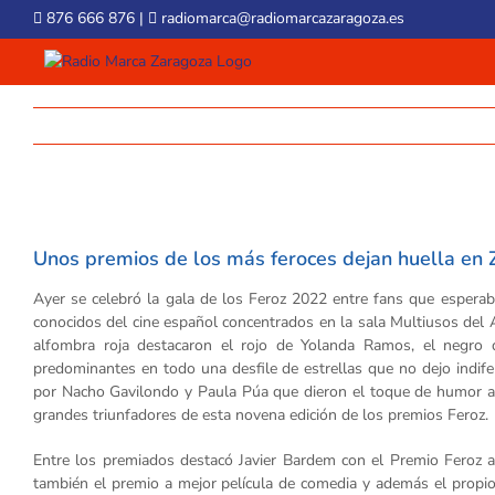
Skip
876 666 876
|
radiomarca@radiomarcazaragoza.es
to
content
View
Larger
Unos premios de los más feroces dejan huella en
Image
Ayer se celebró la gala de los Feroz 2022 entre fans que esperaba
conocidos del cine español concentrados en la sala Multiusos del A
alfombra roja destacaron el rojo de Yolanda Ramos, el negro
predominantes en todo una desfile de estrellas que no dejo indi
por Nacho Gavilondo y Paula Púa que dieron el toque de humor a
grandes triunfadores de esta novena edición de los premios Feroz.
Entre los premiados destacó Javier Bardem con el Premio Feroz a
también el premio a mejor película de comedia y además el prop