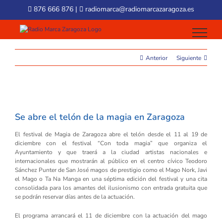
Skip
876 666 876
|
radiomarca@radiomarcazaragoza.es
to
content
Anterior
Siguiente
View
Larger
Se abre el telón de la magia en Zaragoza
Image
El festival de Magia de Zaragoza abre el telón desde el 11 al 19 de
diciembre con el festival “Con toda magia” que organiza el
Ayuntamiento y que traerá a la ciudad artistas nacionales e
internacionales que mostrarán al público en el centro cívico Teodoro
Sánchez Punter de San José magos de prestigio como el Mago Nork, Javi
el Mago o Ta Na Manga en una séptima edición del festival y una cita
consolidada para los amantes del ilusionismo con entrada gratuita que
se podrán reservar días antes de la actuación.
El programa arrancará el 11 de diciembre con la actuación del mago