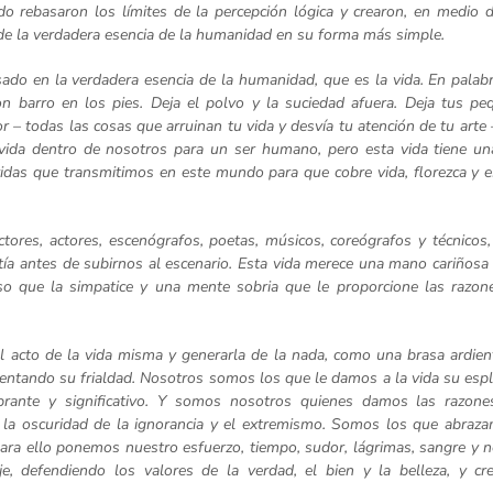
do rebasaron los límites de la percepción lógica y crearon, en medio 
de la verdadera esencia de la humanidad en su forma más simple.
ado en la verdadera esencia de la humanidad, que es la vida. En palab
n barro en los pies. Deja el polvo y la suciedad afuera. Deja tus pe
 – todas las cosas que arruinan tu vida y desvía tu atención de tu arte 
vida dentro de nosotros para un ser humano, pero esta vida tiene un
vidas que transmitimos en este mundo para que cobre vida, florezca y 
s, actores, escenógrafos, poetas, músicos, coreógrafos y técnicos
stía antes de subirnos al escenario. Esta vida merece una mano cariñosa
o que la simpatice y una mente sobria que le proporcione las razon
 acto de la vida misma y generarla de la nada, como una brasa ardien
alentando su frialdad. Nosotros somos los que le damos a la vida su esp
ante y significativo. Y somos nosotros quienes damos las razone
 la oscuridad de la ignorancia y el extremismo. Somos los que abraza
ara ello ponemos nuestro esfuerzo, tiempo, sudor, lágrimas, sangre y n
, defendiendo los valores de la verdad, el bien y la belleza, y cr