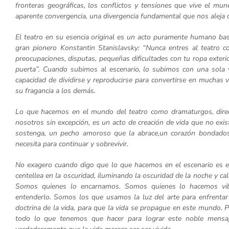
fronteras geográficas, los conflictos y tensiones que vive el mun
aparente convergencia, una divergencia fundamental que nos aleja 
El teatro en su esencia original es un acto puramente humano bas
gran pionero Konstantin Stanislavsky: “Nunca entres al teatro co
preocupaciones, disputas, pequeñas dificultades con tu ropa exterior
puerta”. Cuando subimos al escenario, lo subimos con una sola 
capacidad de dividirse y reproducirse para convertirse en muchas 
su fragancia a los demás.
Lo que hacemos en el mundo del teatro como dramaturgos, directore
nosotros sin excepción, es un acto de creación de vida que no exi
sostenga, un pecho amoroso que la abrace,un corazón bondados
necesita para continuar y sobrevivir.
No exagero cuando digo que lo que hacemos en el escenario es el
centellea en la oscuridad, iluminando la oscuridad de la noche y c
Somos quienes lo encarnamos. Somos quienes lo hacemos vibr
entenderlo. Somos los que usamos la luz del arte para enfrentar
doctrina de la vida, para que la vida se propague en este mundo. P
todo lo que tenemos que hacer para lograr este noble mensaje