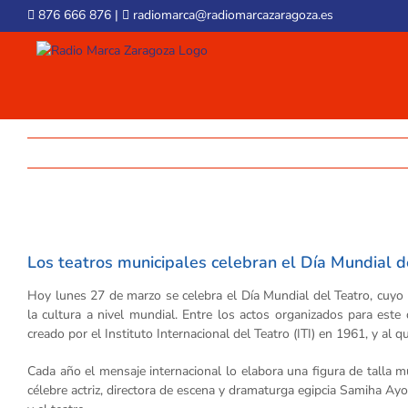
Skip
876 666 876
|
radiomarca@radiomarcazaragoza.es
to
content
View
Larger
Los teatros municipales celebran el Día Mundial 
Image
Hoy lunes 27 de marzo se celebra el Día Mundial del Teatro, cuyo p
la cultura a nivel mundial. Entre los actos organizados para este 
creado por el Instituto Internacional del Teatro (ITI) en 1961, y al 
Cada año el mensaje internacional lo elabora una figura de talla mu
célebre actriz, directora de escena y dramaturga egipcia Samiha Ayo