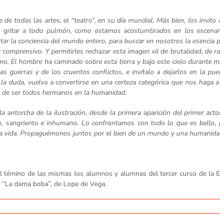
de todas las artes, el “teatro”, en su día mundial. Más bien, los invito 
 gritar a todo pulmón, como estamos acostumbrados en los escenar
rtar la conciencia del mundo entero, para buscar en nosotros la esencia 
y comprensivo. Y permitirles rechazar esta imagen vil de brutalidad, de r
mo. El hombre ha caminado sobre esta tierra y bajo este cielo durante m
as guerras y de los cruentos conflictos, e invítalo a dejarlos en la pue
a duda, vuelva a convertirse en una certeza categórica que nos haga 
 de ser todos hermanos en la humanidad.
 antorcha de la ilustración, desde la primera aparición del primer acto
feo, sangriento e inhumano. Lo confrontamos con todo lo que es bello,
 la vida. Propaguémonos juntos por el bien de un mundo y una humanida
y al témino de las mismas los alumnos y alumnas del tercer curso de la 
de “La dama boba”, de Lope de Vega.