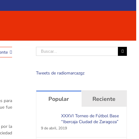
Buscar
ente
Tweets de radiomarcazgz
Popular
Reciente
as para
que fue
XXXVI Torneo de Fútbol Base
“Ibercaja Ciudad de Zaragoza”
 por la
9 de abril, 2019
ociedad