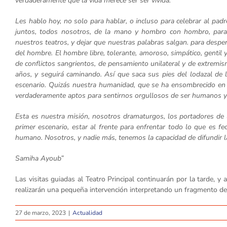
verdaderamente que la vida merece ser ser vivida.
Les hablo hoy, no solo para hablar, o incluso para celebrar al padre 
juntos, todos nosotros, de la mano y hombro con hombro, para
nuestros teatros, y dejar que nuestras palabras salgan. para despe
del hombre. El hombre libre, tolerante, amoroso, simpático, gentil 
de conflictos sangrientos, de pensamiento unilateral y de extremis
años, y seguirá caminando. Así que saca sus pies del lodazal de l
escenario. Quizás nuestra humanidad, que se ha ensombrecido en l
verdaderamente aptos para sentirnos orgullosos de ser humanos y
Esta es nuestra misión, nosotros dramaturgos, los portadores de la
primer escenario, estar al frente para enfrentar todo lo que es 
humano. Nosotros, y nadie más, tenemos la capacidad de difundir
Samiha Ayoub”
Las visitas guiadas al Teatro Principal continuarán por la tarde, 
realizarán una pequeña intervención interpretando un fragmento 
27 de marzo, 2023
|
Actualidad