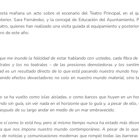
esta mañana un acto sobre el escenario del Teatro Principal, en el q
Exterior, Sara Fernández, y la concejal de Educación del Ayuntamiento,
tro, quienes han realizado una visita guiada al equipamiento y posteri
ro de este año:
 que me inunde la felicidad de estar hablando con ustedes, cada fibra de
trales y los no teatrales – de las presiones demoledoras y los senti
ad es un resultado directo de lo que está pasando nuestro mundo hoy 
 tenido efectos devastadores no solo en nuestro mundo material, sino t
o se ha vuelto como islas aisladas, o como barcos que huyen en un ho
 sin guía, sin ver nada en el horizonte que lo guía y, a pesar de ello,
espués de su largo andar en medio de un mar embravecido.
sí como lo está hoy, pero al mismo tiempo nunca ha estado más diso
adoja que nos impone nuestro mundo contemporáneo. A pesar de lo que
n de noticias y comunicaciones modernas que rompió todas las barreras