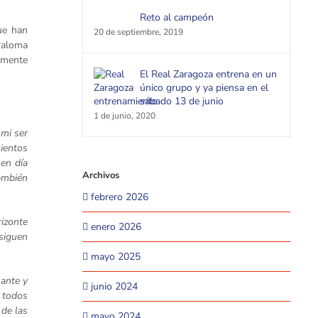
Reto al campeón
ue han
20 de septiembre, 2019
 Paloma
ormente
El Real Zaragoza entrena en un
único grupo y ya piensa en el
sábado 13 de junio
1 de junio, 2020
 mi ser
mientos
en día
Archivos
ambién
febrero 2026
rizonte
enero 2026
 siguen
mayo 2025
nante y
junio 2024
 todos
 de las
mayo 2024