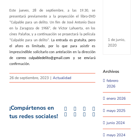
piensa
en
E
ste
jueves, 28
de septiembre
, a las 19.30, se
el
presentará
previamente a la proyección
el libro-DVD
sábad
“Culpable para un delito. Un fim de José Antonio Duce
13
de
en la Zaragoza de 1966”, de Víctor Lahuerta, en los
junio
cines Palafox, y a continuación se proyectará la película
1 de junio,
“Culpable para un delito”.
La entrada es gratuita, pero
2020
el aforo es limitado,
por lo que
para asistir es
imprescindible solicitarlo con antelación en la dirección
de
correo
culpabledelito@gmail.com
y s
e env
iará
confirmación.
Archivos
26 de septiembre, 2023
|
Actualidad
febrero
2026
enero 2026
¡Compártenos en
Facebook
Twitter
LinkedIn
Whatsapp
mayo 2025
Google+
Tumblr
Pinterest
Email
tus redes sociales!
junio 2024
mayo 2024