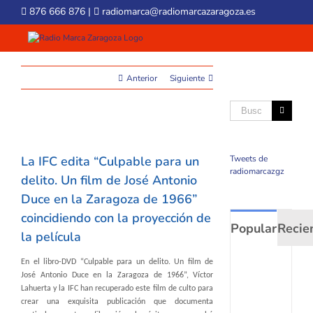
Skip
876 666 876
|
radiomarca@radiomarcazaragoza.es
to
content
Anterior
Siguiente
Buscar
View
Larger
La IFC edita “Culpable para un
Tweets de
Image
radiomarcazgz
delito. Un film de José Antonio
Duce en la Zaragoza de 1966”
coincidiendo con la proyección de
Popular
Recie
la película
En el libro-DVD “Culpable para un delito. Un film de
XXXVI
Torneo
José Antonio Duce en la Zaragoza de 1966”, Víctor
de
Lahuerta y la IFC han recuperado este film de culto para
Fútbol
crear una exquisita publicación que documenta
Base