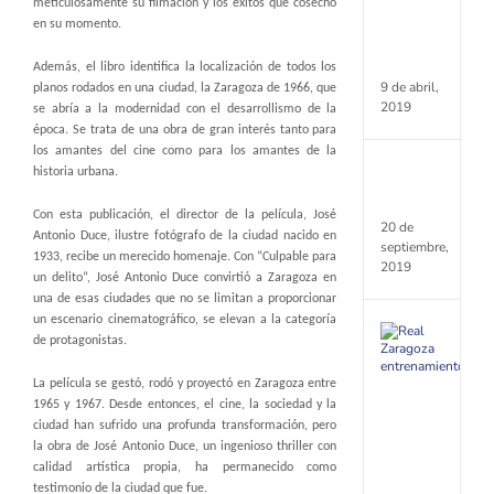
meticulosamente su filmación y los éxitos que cosechó
“Iberca
en su momento.
Ciudad
de
Zarago
Además, el libro identifica la localización de todos los
9 de abril,
planos rodados en una ciudad, la Zaragoza de 1966, que
2019
se abría a la modernidad con el desarrollismo de la
época. Se trata de una obra de gran interés tanto para
los amantes del cine como para los amantes de la
Reto
historia urbana.
al
campe
Con esta publicación, el director de la película, José
20 de
Antonio Duce, ilustre fotógrafo de la ciudad nacido en
septiembre,
1933, recibe un merecido homenaje. Con “Culpable para
2019
un delito”, José Antonio Duce convirtió a Zaragoza en
una de esas ciudades que no se limitan a proporcionar
un escenario cinematográfico, se elevan a la categoría
El
de protagonistas.
Real
Zarago
entren
La película se gestó, rodó y proyectó en Zaragoza entre
en
1965 y 1967. Desde entonces, el cine, la sociedad y la
un
ciudad han sufrido una profunda transformación, pero
único
la obra de José Antonio Duce, un ingenioso thriller con
grupo
calidad artística propia, ha permanecido como
y
ya
testimonio de la ciudad que fue.