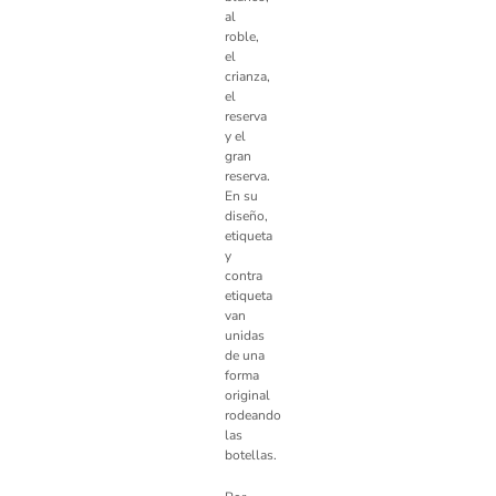
al
roble,
el
crianza,
el
reserva
y el
gran
reserva.
En su
diseño,
etiqueta
y
contra
etiqueta
van
unidas
de una
forma
original
rodeando
las
botellas.