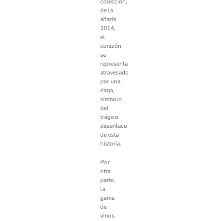
colección,
de la
añada
2014,
el
corazón
se
representa
atravesado
por una
daga,
símbolo
del
trágico
desenlace
de esta
historia.
Por
otra
parte,
la
gama
de
vinos