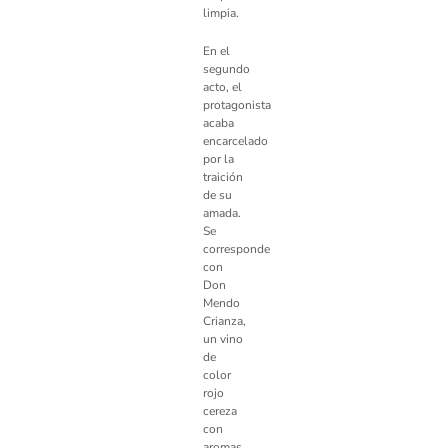
limpia.
En el
segundo
acto, el
protagonista
acaba
encarcelado
por la
traición
de su
amada.
Se
corresponde
con
Don
Mendo
Crianza,
un vino
de
color
rojo
cereza
con
aromas