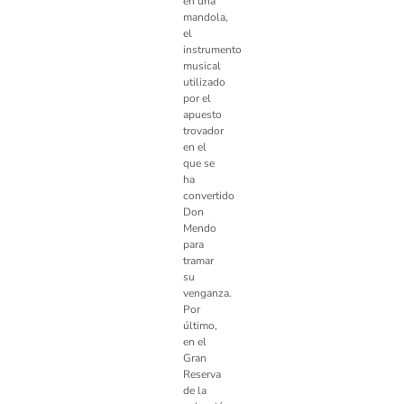
en una
mandola,
el
instrumento
musical
utilizado
por el
apuesto
trovador
en el
que se
ha
convertido
Don
Mendo
para
tramar
su
venganza.
Por
último,
en el
Gran
Reserva
de la