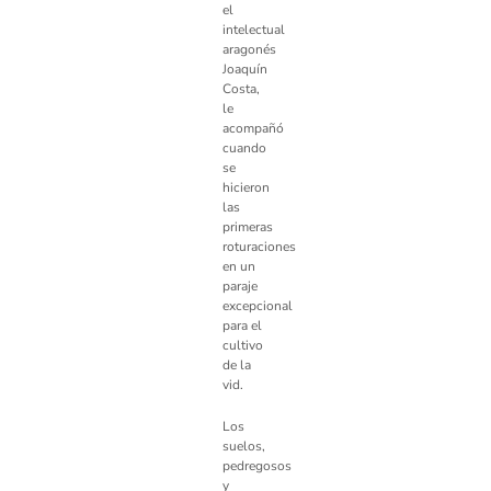
el
intelectual
aragonés
Joaquín
Costa,
le
acompañó
cuando
se
hicieron
las
primeras
roturaciones
en un
paraje
excepcional
para el
cultivo
de la
vid.
Los
suelos,
pedregosos
y