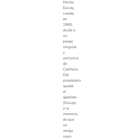
Monte
Ducay,
creada
en
1969,
alude a
un
paraje
singular
y
exclusivo
de
Cariñena.
Del
propietario
queda
el
apellido
(Ducay)
y la
memoria
de que
un
amigo
suyo,