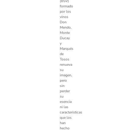
(BSV)
formado
por los
vinos
Don
Mendo,
Monte
Ducay
y
Marqués
de
Tosos
renueva
su
imagen,
pero
sin
perder
su
esencia
ni las
características
que los
han
hecho