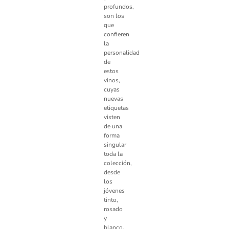
profundos,
son los
que
confieren
la
personalidad
de
estos
vinos,
cuyas
nuevas
etiquetas
visten
de una
forma
singular
toda la
colección,
desde
los
jóvenes
tinto,
rosado
y
blanco,