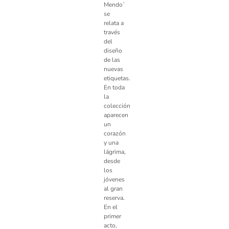
Mendo`
se
relata a
través
del
diseño
de las
nuevas
etiquetas.
En toda
la
colección
aparecen
un
corazón
y una
lágrima,
desde
los
jóvenes
al gran
reserva.
En el
primer
acto,