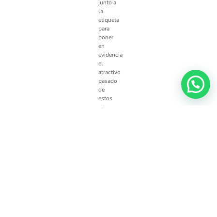
junto a
la
etiqueta
para
poner
en
evidencia
el
atractivo
pasado
de
estos
vinos.
2 de octubre, 2020
|
Actualidad
¡Compártenos en tus
Facebook
Twitter
LinkedIn
Whatsapp
Google+
Tumb
redes sociales!
Pinterest
Emai