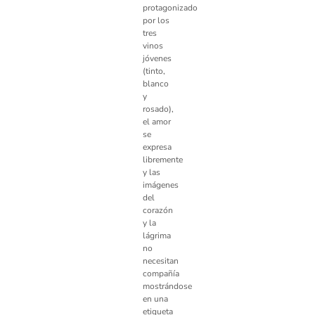
protagonizado
por los
tres
vinos
jóvenes
(tinto,
blanco
y
rosado),
el amor
se
expresa
libremente
y las
imágenes
del
corazón
y la
lágrima
no
necesitan
compañía
mostrándose
en una
etiqueta