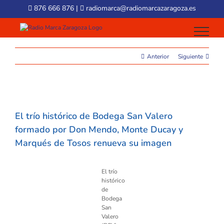
Skip
876 666 876
|
radiomarca@radiomarcazaragoza.es
to
content
Anterior
Siguiente
View
Larger
El trío histórico de Bodega San Valero
Image
formado por Don Mendo, Monte Ducay y
Marqués de Tosos renueva su imagen
El trío
histórico
de
Bodega
San
Valero