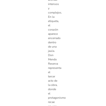
intensos
y
complejos.
En la
etiqueta,
el
corazón
aparece
encerrado
dentro
de una
jaula.
Don
Mendo
Reserva
representa
el
tercer
acto de
la obra,
donde
el
protagonismo
recae