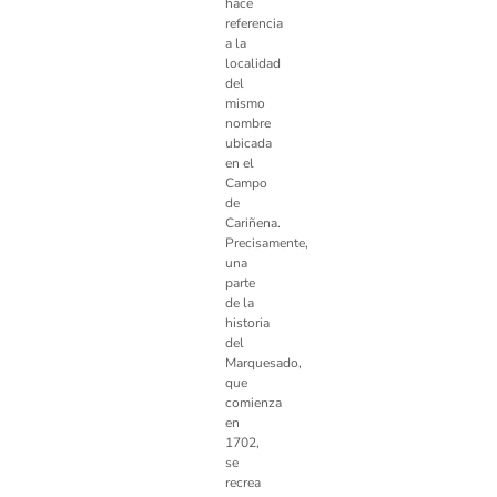
hace
referencia
a la
localidad
del
mismo
nombre
ubicada
en el
Campo
de
Cariñena.
Precisamente,
una
parte
de la
historia
del
Marquesado,
que
comienza
en
1702,
se
recrea