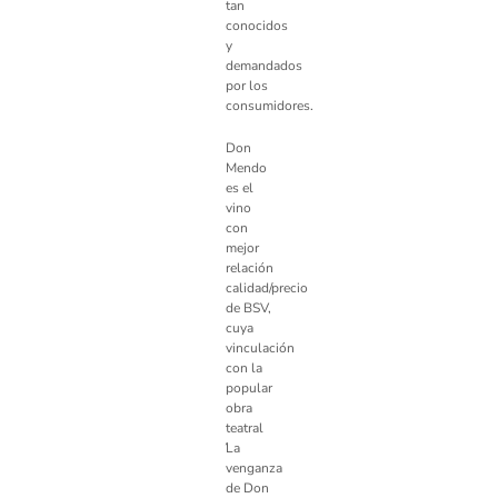
tan
conocidos
y
demandados
por los
consumidores.
Don
Mendo
es el
vino
con
mejor
relación
calidad/precio
de BSV,
cuya
vinculación
con la
popular
obra
teatral
́La
venganza
de Don