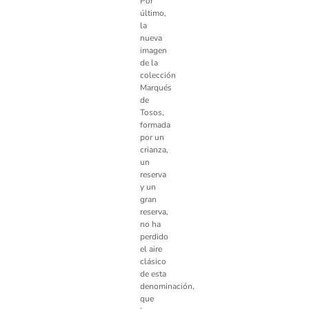
Por
último,
la
nueva
imagen
de la
colección
Marqués
de
Tosos,
formada
por un
crianza,
un
reserva
y un
gran
reserva,
no ha
perdido
el aire
clásico
de esta
denominación,
que