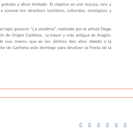
atuito y aforo limitado. El objetivo es unir música, vino y
 a conocer los atractivos turísticos, culturales, enológicos y
 tapiz goyesco “La vendimia”, realizado por el artista Diego
ón de Origen Cariñena , la mayor y más antigua de Aragón,
de uva, menos que en los últimos diez años debido a la
nte de Cariñena este domingo para devolver la Fiesta de la
Facebook
Twitter
LinkedIn
Whatsapp
Google
Tu