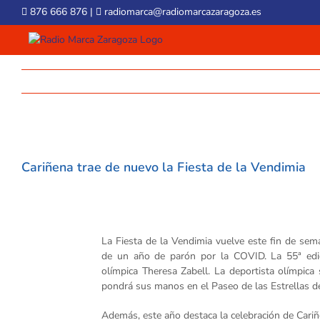
Skip
876 666 876
|
radiomarca@radiomarcazaragoza.es
to
content
View
Larger
Cariñena trae de nuevo la Fiesta de la Vendimia
Image
La Fiesta de la Vendimia vuelve este fin de se
de un año de parón por la COVID. La 55ª edi
olímpica Theresa Zabell. La deportista olímpica
pondrá sus manos en el Paseo de las Estrellas d
Además, este año destaca la celebración de Cariñ