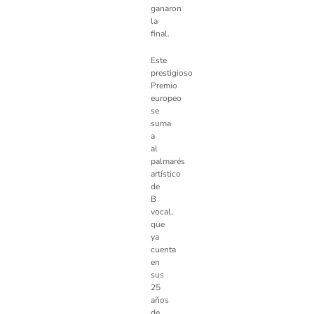
ganaron
la
final.
Este
prestigioso
Premio
europeo
se
suma
a
al
palmarés
artístico
de
B
vocal,
que
ya
cuenta
en
sus
25
años
de