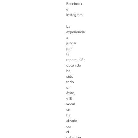
Facebook
e
Instagram.
La
experiencia,
a
juzgar
por
la
repercusión
obtenida,
ha
sido
todo
un
éxito,
y
B
vocal
se
ha
alzado
con
el
galardón