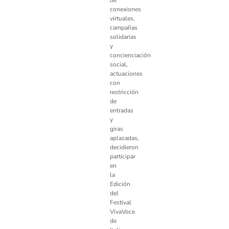
de
conexiones
virtuales,
campañas
solidarias
y
concienciación
social,
actuaciones
con
restricción
de
entradas
y
giras
aplazadas,
decidieron
participar
en
la
Edición
del
Festival
VivaVoce
de