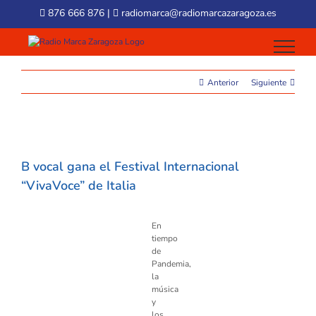
Skip
876 666 876
|
radiomarca@radiomarcazaragoza.es
to
content
Anterior
Siguiente
View
Larger
B vocal gana el Festival Internacional
Image
“VivaVoce” de Italia
En
tiempo
de
Pandemia,
la
música
y
los