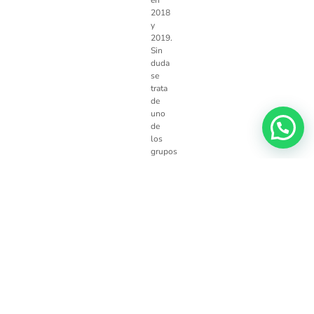
en
2018
y
2019.
Sin
duda
se
trata
de
uno
de
los
grupos
más
internacionales
del
panorama
actual
en
el
complicado
mundo
de
la
música