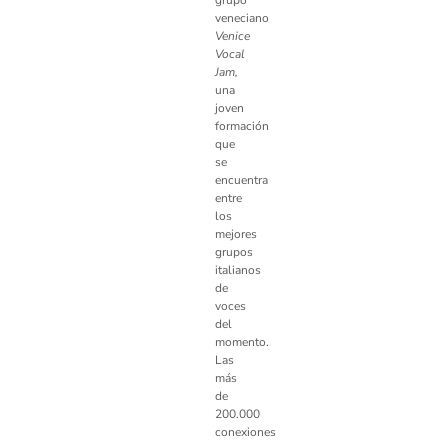
grupo
veneciano
Venice
Vocal
Jam,
una
joven
formación
que
se
encuentra
entre
los
mejores
grupos
italianos
de
voces
del
momento.
Las
más
de
200.000
conexiones