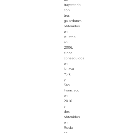
trayectoria
con
tres
galardones
obtenidos
en
Austria
en
2006,
cinco
conseguidos
en
Nueva
York
y
San
Francisco
en
2010
y
dos
obtenidos
en
Rusia