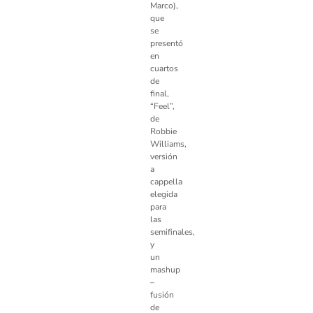
Marco),
que
se
presentó
en
cuartos
de
final,
“Feel”,
de
Robbie
Williams,
versión
a
cappella
elegida
para
las
semifinales,
y
un
mashup
–
fusión
de