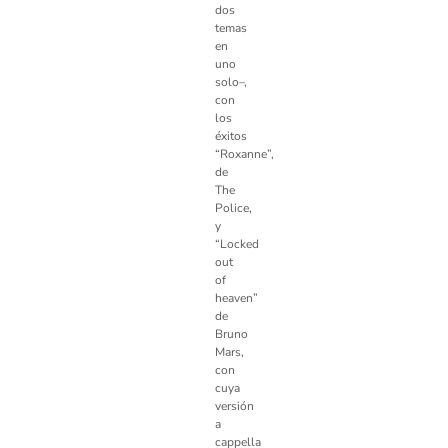
dos
temas
en
uno
solo–,
con
los
éxitos
“Roxanne”,
de
The
Police,
y
“Locked
out
of
heaven”
de
Bruno
Mars,
con
cuya
versión
a
cappella