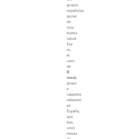
grupos
españoles
gozan
de
muy
buena
salud.
Ese
es
el
caso
de
B
vocal,
grupo
a
cappella
referente
en
España,
que
tras
unos
meses