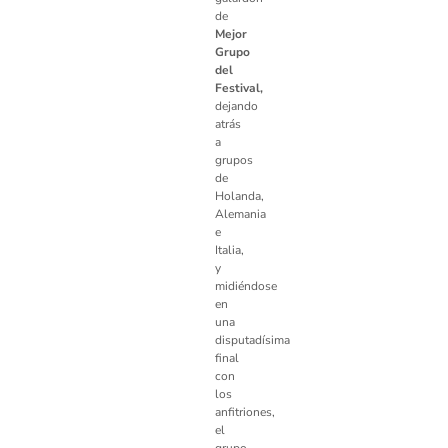
de
Mejor
Grupo
del
Festival,
dejando
atrás
a
grupos
de
Holanda,
Alemania
e
Italia,
y
midiéndose
en
una
disputadísima
final
con
los
anfitriones,
el