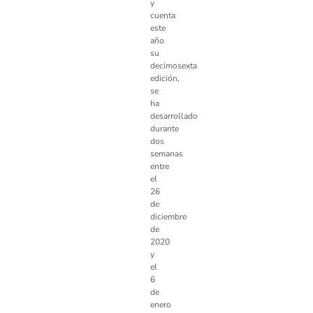
y
cuenta
este
año
su
decimosexta
edición,
se
ha
desarrollado
durante
dos
semanas
entre
el
26
de
diciembre
de
2020
y
el
6
de
enero