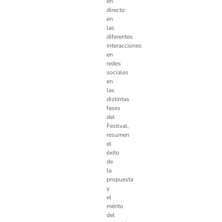
en
directo
en
las
diferentes
interacciones
en
redes
sociales
en
las
distintas
fases
del
Festival,
resumen
el
éxito
de
la
propuesta
y
el
mérito
del