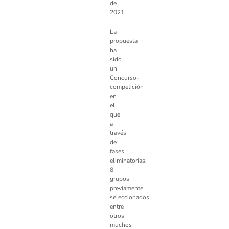
de
2021.
La
propuesta
ha
sido
un
Concurso-
competición
en
el
que
a
través
de
fases
eliminatorias,
8
grupos
previamente
seleccionados
entre
otros
muchos