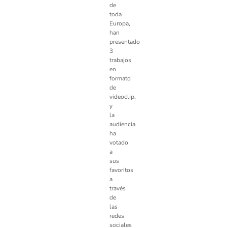
de
toda
Europa,
han
presentado
3
trabajos
en
formato
de
videoclip,
y
la
audiencia
ha
votado
a
sus
favoritos
a
través
de
las
redes
sociales