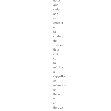
Italia,
que
cada
año
se
celebra
en
la
ciudad
de
Treviso.
Esta
cita
con
la
música
a
cappella
es
referencia
en
Italia
y
en
Europa,