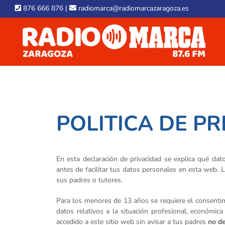
Skip
876 666 876
|
radiomarca@radiomarcazaragoza.es
to
content
POLITICA DE P
En esta declaración de privacidad se explica qué da
antes de facilitar tus datos personales en esta web.
sus padres o tutores.
Para los menores de 13 años se requiere el consentim
datos relativos a la situación profesional, económic
accedido a este sitio web sin avisar a tus padres
no de