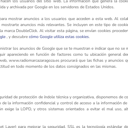
 hacen los usuarios del sitio web. La información que genera la coo
itida y archivada por Google en los servidores de Estados Unidos.
ara mostrar anuncios a los usuarios que acceden a esta web. Al colabo
 mostrarte anuncios más relevantes. Se incluyen en este tipo de cook
 la marca DoubleClick. Al visitar esta página, se envían cookies proced
ogle
, y descubre
cómo Google utiliza estas cookies
.
nistrar los anuncios de Google que se te muestran e indicar que no se
uir apareciendo en función de factores como tu ubicación general deri
a web, www.radiomarcazaragoza.es procurará que las fichas y anuncios 
xactitud en todo momento de los datos consignados en las mismas.
uridad de protección de índole técnica y organizativa, disponemos de c
 de la información confidencial y control de acceso a la información de c
n exige la LOPD, y otros sistemas orientados a evitar el mal uso, al
et Layer) para mejorar la seguridad. SSL es la tecnología estándar de