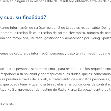
o será en ningún caso responsable del resultado obtenido a través de di
 cual su finalidad?
itando información de carácter personal de la que es responsable: Doing
ombre, dirección física, dirección de correo electrónico, número de teléf
ión sea recopilada, utilizada, gestionada y almacenada por Doing Sport
temas de captura de información personal y trato la información que me fa
entes datos personales: nombre, email, para responder a los requerimie
 responder a tu solicitud y dar respuesta a las dudas, quejas, comentario
e se prestan a través de la web, el tratamiento de sus datos personales, 
s que pueda tener y que no estén sujetas a las condiciones de contrataci
etworks SL. (proveedor de hosting de Radio Marca Zaragoza) dentro de 
ersonales: