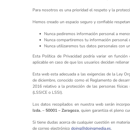
Para nosotros es una prioridad el respeto y la prote
Hemos creado un espacio seguro y confiable respetando
Nunca pediremos información personal a menos q
Nunca compartiremos tu información personal co
Nunca utilizaremos tus datos personales con una 
Esta Política de Privacidad podría variar en función
aplicable en caso de que los usuarios decidan rellena
Esta web esta adecuada a las exigencias de la Ley Or
de diciembre, conocido como el Reglamento de desarr
2016 relativo a la protección de las personas física
(LSSICE o LSSI).
Los datos recopilados en nuestra web serán incorpor
Izda. – 50001 – Zaragoza
, quien garantiza el pleno 
Si tiene dudas acerca de cualquier cuestión en materi
de correo electrónico
doing@doingmedia.es
.