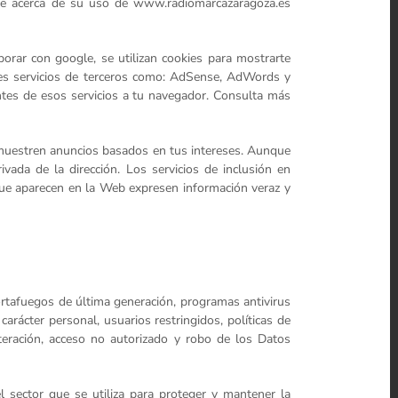
kie acerca de su uso de www.radiomarcazaragoza.es
rar con google, se utilizan cookies para mostrarte
ies servicios de terceros como: AdSense, AdWords y
entes de esos servicios a tu navegador. Consulta más
 muestren anuncios basados en tus intereses. Aunque
vada de la dirección. Los servicios de inclusión en
que aparecen en la Web expresen información veraz y
ortafuegos de última generación, programas antivirus
arácter personal, usuarios restringidos, políticas de
teración, acceso no autorizado y robo de los Datos
l sector que se utiliza para proteger y mantener la