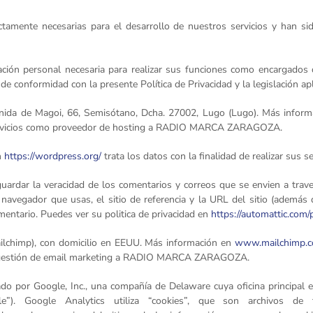
ictamente necesarias para el desarrollo de nuestros servicios y han s
ción personal necesaria para realizar sus funciones como encargados d
de conformidad con la presente Política de Privacidad y la legislación ap
enida de Magoi, 66, Semisótano, Dcha. 27002, Lugo (Lugo). Más infor
sus servicios como proveedor de hosting a RADIO MARCA ZARAGOZA.
n
https://wordpress.org/
trata los datos con la finalidad de realizar s
ardar la veracidad de los comentarios y correos que se envien a trave
 navegador que usas, el sitio de referencia y la URL del sitio (además 
mentario. Puedes ver su politica de privacidad en
https://automattic.com/p
lchimp), con domicilio en EEUU. Más información en
www.mailchimp.
s de gestión de email marketing a RADIO MARCA ZARAGOZA.
stado por Google, Inc., una compañía de Delaware cuya oficina princip
le”). Google Analytics utiliza “cookies”, que son archivos d