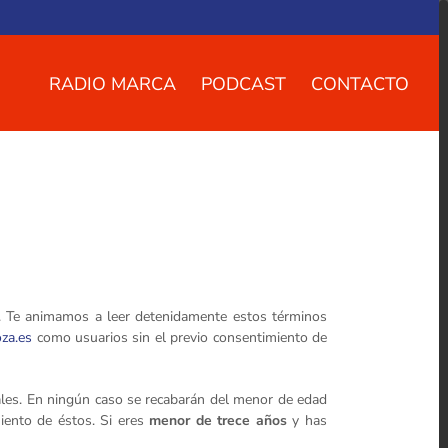
RADIO MARCA
PODCAST
CONTACTO
s. Te animamos a leer detenidamente estos términos
za.es
como usuarios sin el previo consentimiento de
ales. En ningún caso se recabarán del menor de edad
miento de éstos. Si eres
menor de trece años
y has